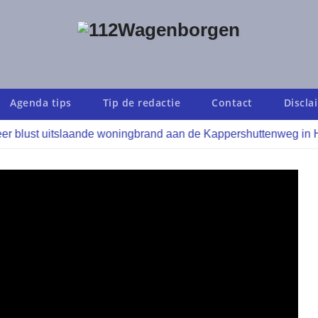
Agenda tips
Tip de redactie
Contact
Discla
t uitslaande woningbrand aan de Kappershuttenweg in Hellum