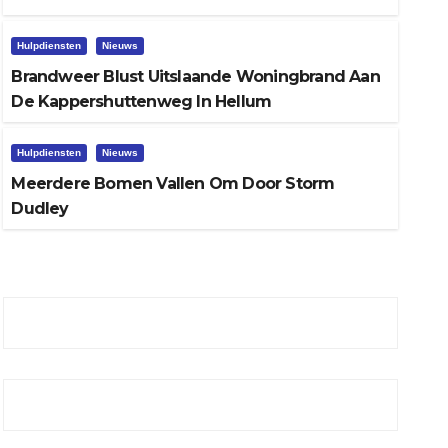
Hulpdiensten
Nieuws
Brandweer Blust Uitslaande Woningbrand Aan
De Kappershuttenweg In Hellum
Hulpdiensten
Nieuws
Hulpdiensten
Nieuws
Meerdere bomen vallen o
Meerdere Bomen Vallen Om Door Storm
Dudley
Feb 17, 2022
Admin