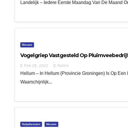
Landelijk – Iedere Eerste Maandag Van De Maand Om
Nieuws
Vogelgriep Vastgesteld Op Pluimveebedrijf
Feb 28, 2022
Admin
Hellum – In Hellum (provincie Groningen) Is Op Een 
Waarschijnlijk...
Hulpdiensten
Nieuws