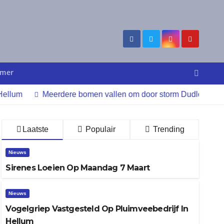
imer
Meerdere bomen vallen om door storm Dudley
Wie be
Laatste
Populair
Trending
Nieuws
Sirenes Loeien Op Maandag 7 Maart
Nieuws
Vogelgriep Vastgesteld Op Pluimveebedrijf In
Hellum