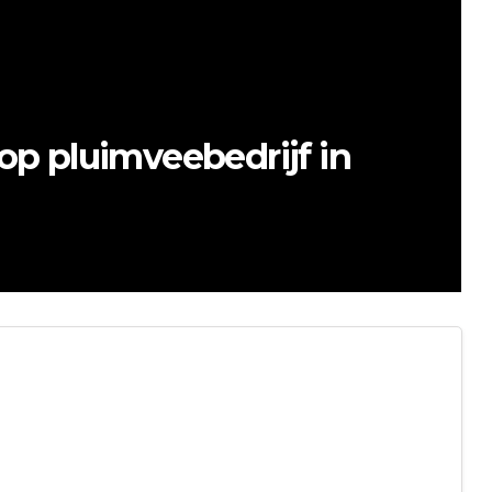
slaande woningbrand aan
 in Hellum